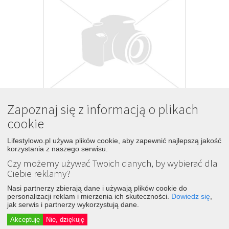
Zapoznaj się z informacją o plikach
10
Babka pomarańczowa z lukrem
cookie
1 rok temu
Śledź
Dodaj
Lifestylowo.pl używa plików cookie, aby zapewnić najlepszą jakość
korzystania z naszego serwisu.
Smaczne Potrawy
Czy możemy używać Twoich danych, by wybierać dla
Ciebie reklamy?
Nasi partnerzy zbierają dane i używają plików cookie do
personalizacji reklam i mierzenia ich skuteczności.
Dowiedz się
,
jak serwis i partnerzy wykorzystują dane.
Akceptuję
Nie, dziękuję