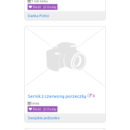
1 rok temu
Śledź
Dodaj
Danka Pichci
8
Sernik z czerwoną porzeczką
teraz
Śledź
Dodaj
Swojskie jedzonko