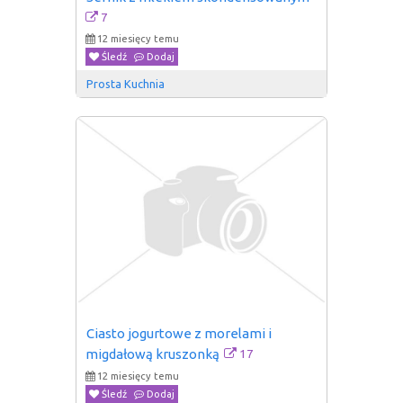
7
12 miesięcy temu
Śledź
Dodaj
Prosta Kuchnia
Ciasto jogurtowe z morelami i 
17
migdałową kruszonką
12 miesięcy temu
Śledź
Dodaj