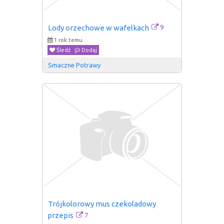
9
Lody orzechowe w wafelkach
1 rok temu
Śledź
Dodaj
Smaczne Potrawy
Trójkolorowy mus czekoladowy 
7
przepis