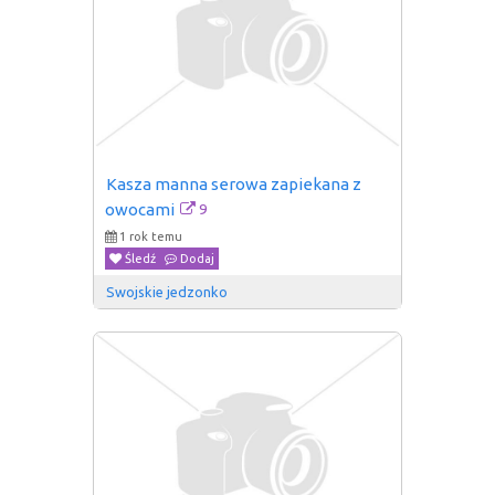
Kasza manna serowa zapiekana z 
9
owocami
1 rok temu
Śledź
Dodaj
Swojskie jedzonko