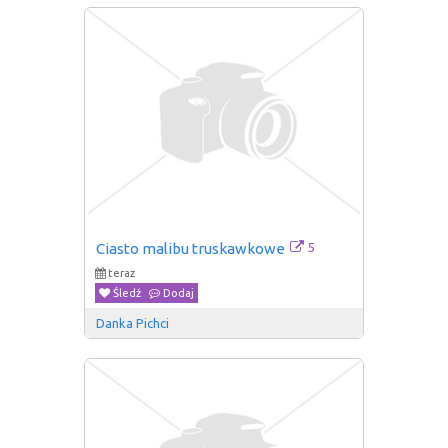
5
Ciasto malibu truskawkowe
teraz
Śledź
Dodaj
Danka Pichci