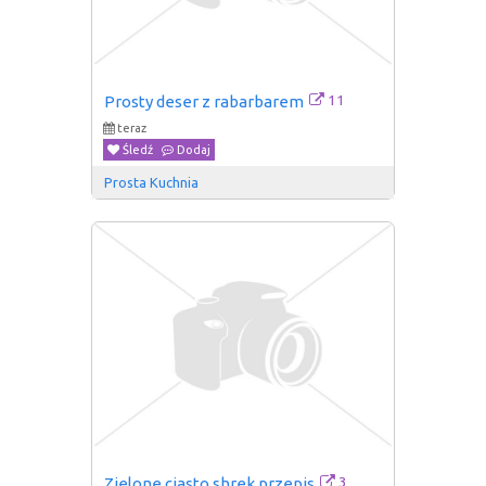
11
Prosty deser z rabarbarem
teraz
Śledź
Dodaj
Prosta Kuchnia
3
Zielone ciasto shrek przepis