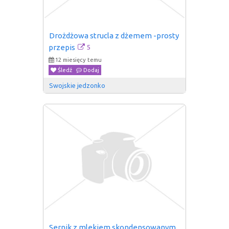
Drożdżowa strucla z dżemem -prosty 
5
przepis
12 miesięcy temu
Śledź
Dodaj
Swojskie jedzonko
Sernik z mlekiem skondensowanym