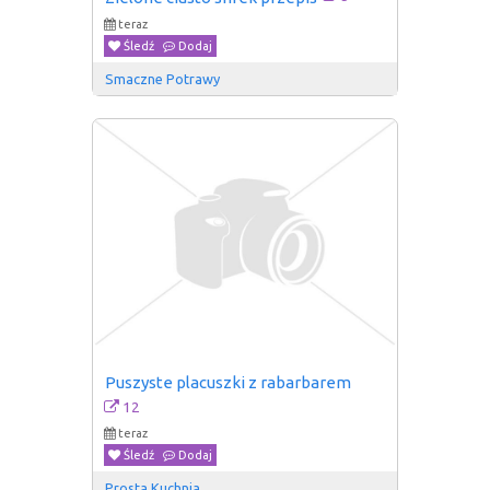
teraz
Śledź
Dodaj
Smaczne Potrawy
Puszyste placuszki z rabarbarem
12
teraz
Śledź
Dodaj
Prosta Kuchnia