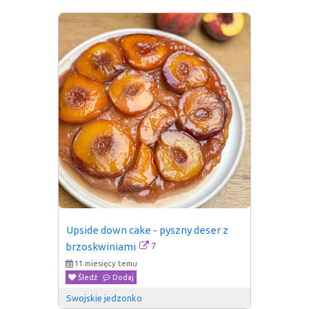
Upside down cake - pyszny deser z 
7
brzoskwiniami
11 miesięcy temu
Śledź
Dodaj
Swojskie jedzonko