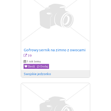
Gofrowy sernik na zimno z owocami
39
1 rok temu
Śledź
Dodaj
Swojskie jedzonko