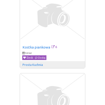
6
Kostka piankowa
teraz
Śledź
Dodaj
Prosta Kuchnia