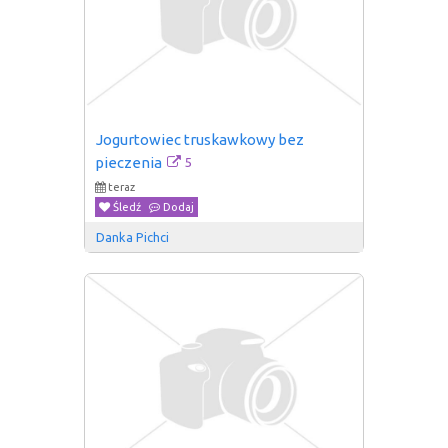
Jogurtowiec truskawkowy bez 
5
pieczenia
teraz
Śledź
Dodaj
Danka Pichci