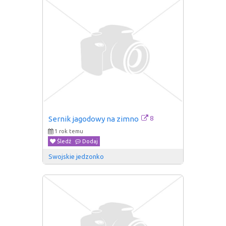
8
Sernik jagodowy na zimno
1 rok temu
Śledź
Dodaj
Swojskie jedzonko