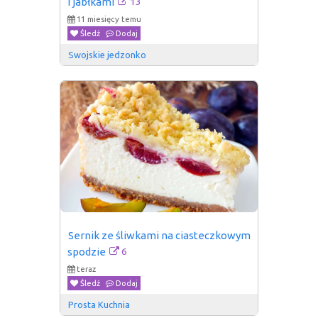
13
i jabłkami
11 miesięcy temu
Śledź
Dodaj
Swojskie jedzonko
Sernik ze śliwkami na ciasteczkowym 
6
spodzie
teraz
Śledź
Dodaj
Prosta Kuchnia