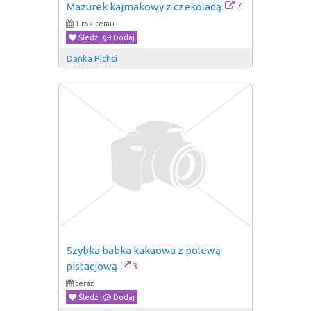
7
Mazurek kajmakowy z czekoladą
1 rok temu
Śledź
Dodaj
Danka Pichci
Szybka babka kakaowa z polewą 
3
pistacjową
teraz
Śledź
Dodaj