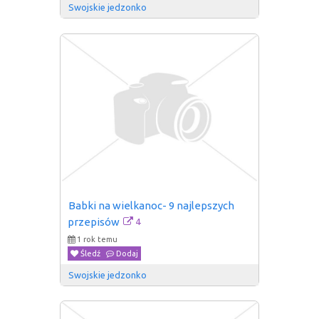
Swojskie jedzonko
Babki na wielkanoc- 9 najlepszych 
4
przepisów
1 rok temu
Śledź
Dodaj
Swojskie jedzonko