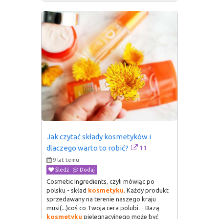
Jak czytać składy kosmetyków i 
11
dlaczego warto to robić?
9 lat temu
Śledź
Dodaj
Cosmetic Ingredients, czyli mówiąc po
polsku - skład
kosmetyku
. Każdy produkt
sprzedawany na terenie naszego kraju
musi(...)coś co Twoja cera polubi. - Bazą
kosmetyku
pielęgnacyjnego może być