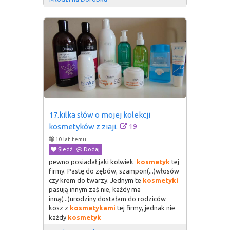
17.kilka słów o mojej kolekcji 
19
kosmetyków z ziaji.
10 lat temu
Śledź
Dodaj
pewno posiadał jaki kolwiek
kosmetyk
tej
firmy. Pastę do zębów, szampon(...)włosów
czy krem do twarzy. Jednym te
kosmetyki
pasują innym zaś nie, każdy ma
inną(...)urodziny dostałam do rodziców
kosz z
kosmetykami
tej firmy, jednak nie
każdy
kosmetyk