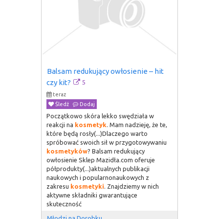
Balsam redukujący owłosienie – hit 
5
czy kit?
teraz
Śledź
Dodaj
Początkowo skóra lekko swędziała w
reakcji na
kosmetyk
. Mam nadzieję, że te,
które będą rosły(...)Dlaczego warto
spróbować swoich sił w przygotowywaniu
kosmetyków
? Balsam redukujący
owłosienie Sklep Mazidła.com oferuje
półprodukty(...)aktualnych publikacji
naukowych i popularnonaukowych z
zakresu
kosmetyki
. Znajdziemy w nich
aktywne składniki gwarantujące
skuteczność
Młodzi na Dorobku