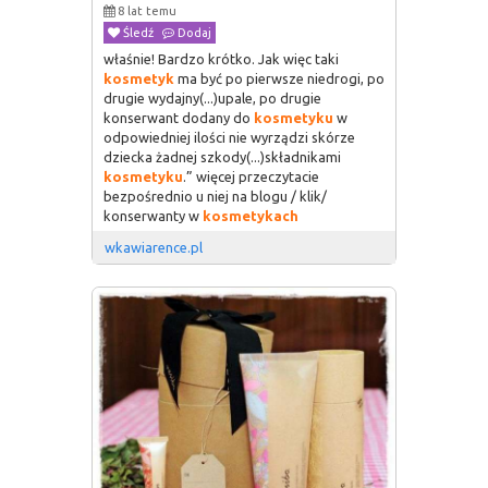
8 lat temu
Śledź
Dodaj
właśnie! Bardzo krótko. Jak więc taki
kosmetyk
ma być po pierwsze niedrogi, po
drugie wydajny(...)upale, po drugie
konserwant dodany do
kosmetyku
w
odpowiedniej ilości nie wyrządzi skórze
dziecka żadnej szkody(...)składnikami
kosmetyku
.” więcej przeczytacie
bezpośrednio u niej na blogu / klik/
konserwanty w
kosmetykach
wkawiarence.pl