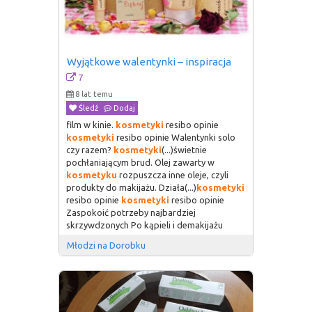
Wyjątkowe walentynki – inspiracja
7
8 lat temu
Śledź
Dodaj
film w kinie.
kosmetyki
resibo opinie
kosmetyki
resibo opinie Walentynki solo
czy razem?
kosmetyki
(...)świetnie
pochłaniającym brud. Olej zawarty w
kosmetyku
rozpuszcza inne oleje, czyli
produkty do makijażu. Działa(...)
kosmetyki
resibo opinie
kosmetyki
resibo opinie
Zaspokoić potrzeby najbardziej
skrzywdzonych Po kąpieli i demakijażu
Młodzi na Dorobku