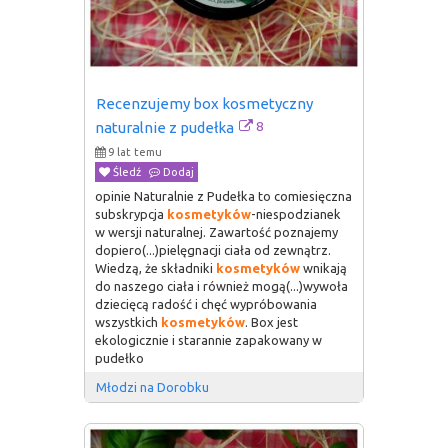
Recenzujemy box kosmetyczny 
8
naturalnie z pudełka
9 lat temu
Śledź
Dodaj
opinie Naturalnie z Pudełka to comiesięczna
subskrypcja
kosmetyków
-niespodzianek
w wersji naturalnej. Zawartość poznajemy
dopiero(...)pielęgnacji ciała od zewnątrz.
Wiedzą, że składniki
kosmetyków
wnikają
do naszego ciała i również mogą(...)wywoła
dziecięcą radość i chęć wypróbowania
wszystkich
kosmetyków
. Box jest
ekologicznie i starannie zapakowany w
pudełko
Młodzi na Dorobku