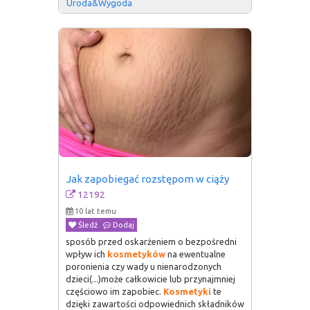
Uroda&Wygoda 
Jak zapobiegać rozstępom w ciąży
12192
10 lat temu
Śledź
Dodaj
sposób przed oskarżeniem o bezpośredni
wpływ ich
kosmetyków
na ewentualne
poronienia czy wady u nienarodzonych
dzieci(...)może całkowicie lub przynajmniej
częściowo im zapobiec.
Kosmetyki
te
dzięki zawartości odpowiednich składników