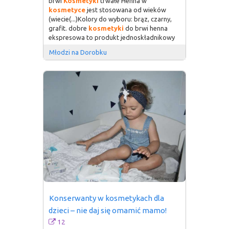
brwi
Kosmetyki
trwałe Henna w
kosmetyce
jest stosowana od wieków
(wiecie(...)Kolory do wyboru: brąz, czarny,
grafit. dobre
kosmetyki
do brwi henna
ekspresowa to produkt jednoskładnikowy
Młodzi na Dorobku
Konserwanty w kosmetykach dla 
dzieci – nie daj się omamić mamo!
12