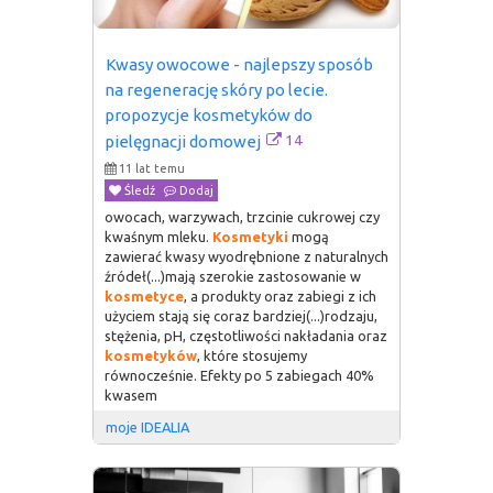
Kwasy owocowe - najlepszy sposób 
na regenerację skóry po lecie. 
propozycje kosmetyków do 
14
pielęgnacji domowej
11 lat temu
Śledź
Dodaj
owocach, warzywach, trzcinie cukrowej czy
kwaśnym mleku.
Kosmetyki
mogą
zawierać kwasy wyodrębnione z naturalnych
źródeł(...)mają szerokie zastosowanie w
kosmetyce
, a produkty oraz zabiegi z ich
użyciem stają się coraz bardziej(...)rodzaju,
stężenia, pH, częstotliwości nakładania oraz
kosmetyków
, które stosujemy
równocześnie. Efekty po 5 zabiegach 40%
kwasem
moje IDEALIA