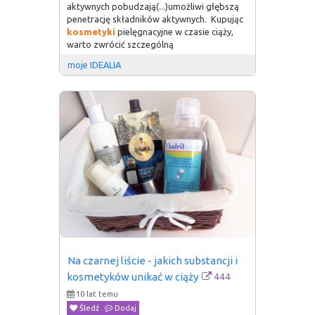
aktywnych pobudzają(...)umożliwi głębszą
penetrację składników aktywnych. Kupując
kosmetyki
pielęgnacyjne w czasie ciąży,
warto zwrócić szczególną
moje IDEALIA
Na czarnej liście - jakich substancji i 
444
kosmetyków unikać w ciąży
10 lat temu
Śledź
Dodaj