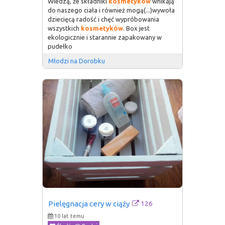
Wiedzą, że składniki
kosmetyków
wnikają
do naszego ciała i również mogą(...)wywoła
dziecięcą radość i chęć wypróbowania
wszystkich
kosmetyków
. Box jest
ekologicznie i starannie zapakowany w
pudełko
Młodzi na Dorobku
126
Pielęgnacja cery w ciąży
10 lat temu