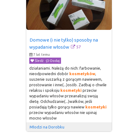
Domowe (i nie tylko) sposoby na 
57
wypadanie włosów
7 lat temu
Śledź
Dodaj
działaniami. Należą do nich: farbowanie,
nieodpowiedni dobór
kosmetyków
,
suszenie suszarką z gorącym nawiewem,
prostowanie i inne(...)osób. Zadbaj o chwile
relaksu i spokoju
kosmetyki
przeciw
wypadaniu włosów przeanalizuj swoją
dietę. Odchudzanie(...)wałków, jeśli
posiadają tylko gorący nawiew
kosmetyki
przeciw wypadaniu włosów nie upinaj
mocno włosów
Młodzi na Dorobku