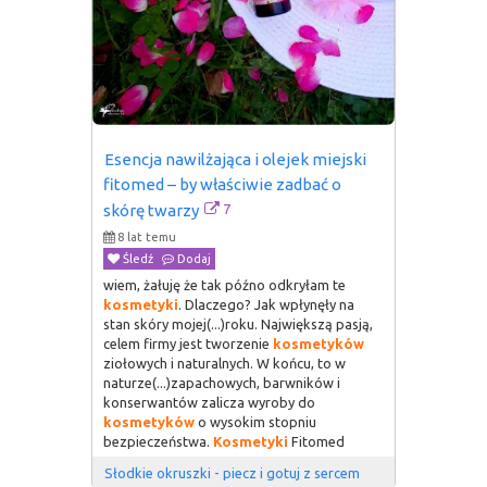
Esencja nawilżająca i olejek miejski 
fitomed – by właściwie zadbać o 
7
skórę twarzy
8 lat temu
Śledź
Dodaj
wiem, żałuję że tak późno odkryłam te
kosmetyki
. Dlaczego? Jak wpłynęły na
stan skóry mojej(...)roku. Największą pasją,
celem firmy jest tworzenie
kosmetyków
ziołowych i naturalnych. W końcu, to w
naturze(...)zapachowych, barwników i
konserwantów zalicza wyroby do
kosmetyków
o wysokim stopniu
bezpieczeństwa.
Kosmetyki
Fitomed
Słodkie okruszki - piecz i gotuj z sercem