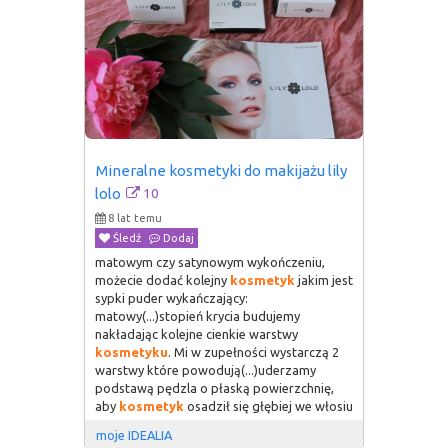
Mineralne kosmetyki do makijażu lily 
10
lolo
8 lat temu
Śledź
Dodaj
matowym czy satynowym wykończeniu,
możecie dodać kolejny
kosmetyk
jakim jest
sypki puder wykańczający:
matowy(...)stopień krycia budujemy
nakładając kolejne cienkie warstwy
kosmetyku
. Mi w zupełności wystarczą 2
warstwy które powodują(...)uderzamy
podstawą pędzla o płaską powierzchnię,
aby
kosmetyk
osadził się głębiej we włosiu
moje IDEALIA