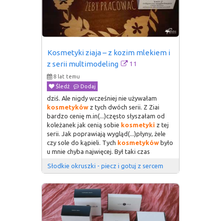
Kosmetyki ziaja – z kozim mlekiem i 
11
z serii multimodeling
8 lat temu
Śledź
Dodaj
dziś. Ale nigdy wcześniej nie używałam
kosmetyków
z tych dwóch serii. Z Ziai
bardzo cenię m.in(...)często słyszałam od
koleżanek jak cenią sobie
kosmetyki
z tej
serii. Jak poprawiają wygląd(...)płyny, żele
czy sole do kąpieli. Tych
kosmetyków
było
u mnie chyba najwięcej. Był taki czas
Słodkie okruszki - piecz i gotuj z sercem