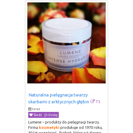
Naturalna pielęgnacja twarzy 
75
skarbami z arktycznych głębin
teraz
Śledź
Dodaj
Lumene – produkty do pielęgnacji twarzy.
Firma
kosmetyki
produkuje od 1970 roku,
30 lat wcześniej(...)kobiet, które już dawno