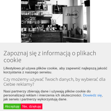
Zapoznaj się z informacją o plikach
Kosmetyki do walki ze stereotypem?
19
cookie
8 lat temu
Lifestylowo.pl używa plików cookie, aby zapewnić najlepszą jakość
Śledź
Dodaj
korzystania z naszego serwisu.
się tak samo jak my. Przemianom ulegają
Czy możemy używać Twoich danych, by wybierać dla
kosmetyki
i ich składy, ale także nasze
Ciebie reklamy?
przyzwyczajenia(...)botoks działa składnik
aktywny zawarty w serii
kosmetyków
Nasi partnerzy zbierają dane i używają plików cookie do
_Element – odpowiednik jadu żmii, czyli
personalizacji reklam i mierzenia ich skuteczności.
Dowiedz się
,
substancja stworzona(...)zawartej w
jak serwis i partnerzy wykorzystują dane.
prawdziwym jadzie. Stosowany w
kosmetykach
nie tylko wygładza skórę,
Akceptuję
Nie, dziękuję
ale także w widoczny