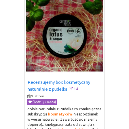
Recenzujemy box kosmetyczny 
14
naturalnie z pudełka
9 lat temu
Śledź
Dodaj
opinie Naturalnie z Pudełka to comiesięczna
subskrypcja
kosmetyków
-niespodzianek
w wersji naturalnej. Zawartość poznajemy
dopiero(...)pielęgnacji ciała od zewnątrz.