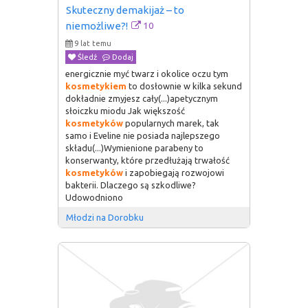
Skuteczny demakijaż – to 
10
niemożliwe?!
9 lat temu
Śledź
Dodaj
energicznie myć twarz i okolice oczu tym
kosmetykiem
to dosłownie w kilka sekund
dokładnie zmyjesz cały(...)apetycznym
słoiczku miodu Jak większość
kosmetyków
popularnych marek, tak
samo i Eveline nie posiada najlepszego
składu(...)Wymienione parabeny to
konserwanty, które przedłużają trwałość
kosmetyków
i zapobiegają rozwojowi
bakterii. Dlaczego są szkodliwe?
Udowodniono
Młodzi na Dorobku