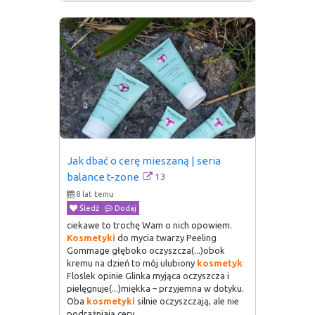
Jak dbać o cerę mieszaną | seria 
13
balance t-zone
8 lat temu
Śledź
Dodaj
ciekawe to trochę Wam o nich opowiem.
Kosmetyki
do mycia twarzy Peeling
Gommage głęboko oczyszcza(...)obok
kremu na dzień to mój ulubiony
kosmetyk
Floslek opinie Glinka myjąca oczyszcza i
pielęgnuje(...)miękka – przyjemna w dotyku.
Oba
kosmetyki
silnie oczyszczają, ale nie
podrażniają cery