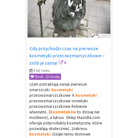
Gdy przychodzi czas na pierwsze 
kosmetyki przeciwzmarszczkowe – 
8
zrób je sama!
9 lat temu
Śledź
Dodaj
czym potraktuję swoje pierwsze
zmarszczki.
kosmetyki
przeciwzmarszczkowe k
kosmetyki
przeciwzmarszczkowe osmetyki
przeciwzmarszczkowe Robienie
własnym(...)
kosmetyków
to dzisiaj nie
możliwość, a luksus Sklep Mazidła.com
oferuje półprodukty kosmetyczne, które
pozwalają skutecznie(...)zakresu
kosmetyki
. Dzięki temu domowe