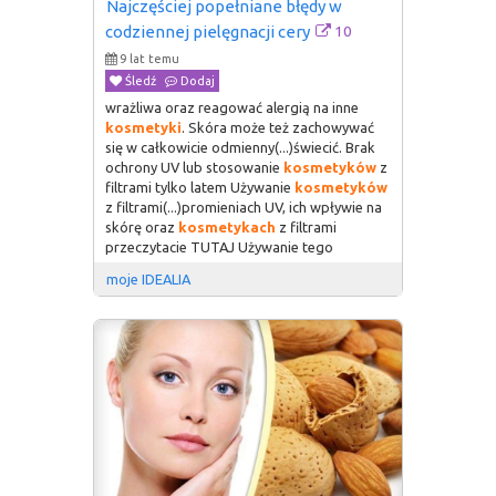
Najczęściej popełniane błędy w 
10
codziennej pielęgnacji cery
9 lat temu
Śledź
Dodaj
wrażliwa oraz reagować alergią na inne
kosmetyki
. Skóra może też zachowywać
się w całkowicie odmienny(...)świecić. Brak
ochrony UV lub stosowanie
kosmetyków
z
filtrami tylko latem Używanie
kosmetyków
z filtrami(...)promieniach UV, ich wpływie na
skórę oraz
kosmetykach
z filtrami
przeczytacie TUTAJ Używanie tego
moje IDEALIA