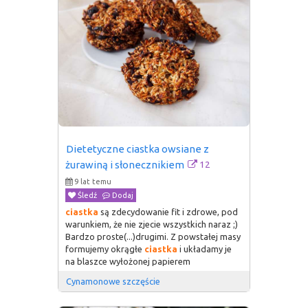
Dietetyczne ciastka owsiane z 
12
żurawiną i słonecznikiem
9 lat temu
Śledź
Dodaj
ciastka
są zdecydowanie fit i zdrowe, pod
warunkiem, że nie zjecie wszystkich naraz ;)
Bardzo proste(...)drugimi. Z powstałej masy
formujemy okrągłe
ciastka
i układamy je
na blaszce wyłożonej papierem
Cynamonowe szczęście