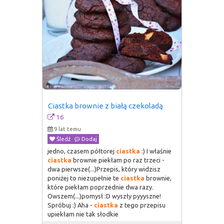
Ciastka brownie z białą czekoladą
16
9 lat temu
Śledź
Dodaj
jedno, czasem półtorej
ciastka
:) I właśnie
ciastka
brownie piekłam po raz trzeci -
dwa pierwsze(...)Przepis, który widzisz
poniżej to niezupełnie te
ciastka
brownie,
które piekłam poprzednie dwa razy.
Owszem(...)pomysł :D wyszły pyyyszne!
Spróbuj :) Aha -
ciastka
z tego przepisu
upiekłam nie tak słodkie