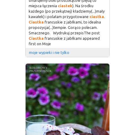
smarujemy boki prostokątów (będą to
miejsca łączenia
ciastek
). Na środku
każdego (po przekątnej) kładziemy(...)mały
kawałek) i polałam przygotowane
ciastka
.
Ciastka
francuskie z jabłkami, to idealna
propozycja(...)tempie. Gorąco polecam.
Smacznego. Wydrukuj przepisThe post
Ciastka
francuskie z jabłkami appeared
first on Moje
moje wypieki i nie tylko