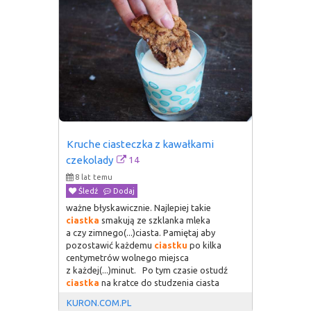
Kruche ciasteczka z kawałkami 
14
czekolady
8 lat temu
Śledź
Dodaj
ważne błyskawicznie. Najlepiej takie
ciastka
smakują ze szklanka mleka
a czy zimnego(...)ciasta. Pamiętaj aby
pozostawić każdemu
ciastku
po kilka
centymetrów wolnego miejsca
z każdej(...)minut. Po tym czasie ostudź
ciastka
na kratce do studzenia ciasta
KURON.COM.PL