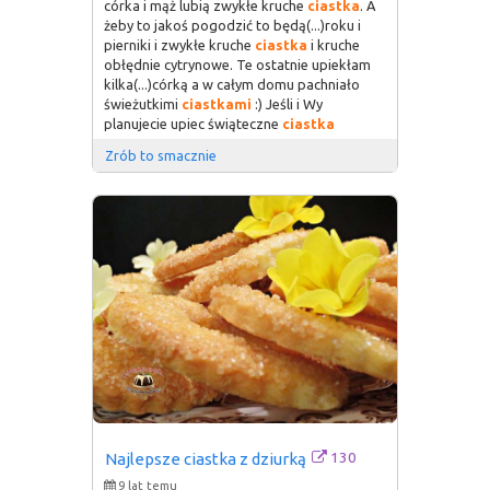
córka i mąż lubią zwykłe kruche
ciastka
. A
żeby to jakoś pogodzić to będą(...)roku i
pierniki i zwykłe kruche
ciastka
i kruche
obłędnie cytrynowe. Te ostatnie upiekłam
kilka(...)córką a w całym domu pachniało
świeżutkimi
ciastkami
:) Jeśli i Wy
planujecie upiec świąteczne
ciastka
Zrób to smacznie
130
Najlepsze ciastka z dziurką
9 lat temu