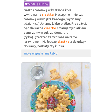
Śledź
Dodaj
ciasto i foremką w kształcie koła
wykrawamy
ciastka
. Następnie mniejszą
foremką wewnątrz każdego, wycinamy
„dziurki(...)Ubijamy lekko białko. Przy użyciu
pędzla każde
ciastko
smarujemy białkiem i
zanurzamy w cukrze demerara
(tylko(...)zetrzeć zamrożone na tarce
jarzynowej. Najlepsze
ciastka
z dziurką –
do kawy, herbaty czy kubka
moje wypieki i nie tylko