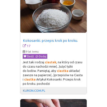
Kokosanki. przepis krok po kroku.
17
9 lat temu
Śledź
Dodaj
Jest taki rodzaj
ciastek
, na który od czasu
do czasu nachodzi mnie(...)użyć łyżki
do lodów. Pamiętaj, aby
ciastka
układać
zawsze na papierze(...)przepisów na Ciasta
i
ciastka
Artykuł Kokosanki. Przepis krok
po kroku. pochodzi
KURON.COM.PL