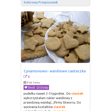
Kolorowy Przepisownik
Cynamonowo- waniliowe ciasteczka
8
9 lat temu
Śledź
Dodaj
pudełku nawet 2-3 tygodnie. Do
ciastek
wykorzystałam cukier waniliowy z
prawdziwą wanilią(...)firmy Skworcu. Do
wycinania kształtów
ciastek