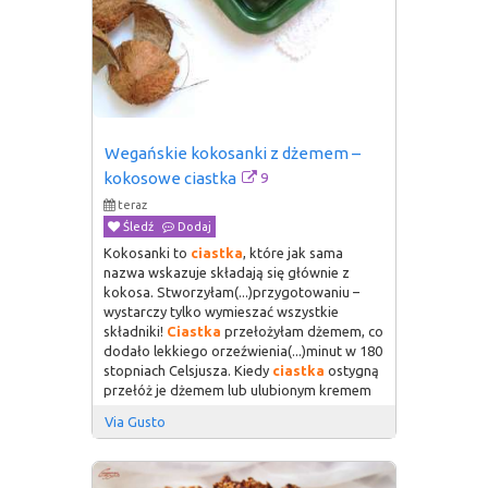
Wegańskie kokosanki z dżemem – 
9
kokosowe ciastka
teraz
Śledź
Dodaj
Kokosanki to
ciastka
, które jak sama
nazwa wskazuje składają się głównie z
kokosa. Stworzyłam(...)przygotowaniu –
wystarczy tylko wymieszać wszystkie
składniki!
Ciastka
przełożyłam dżemem, co
dodało lekkiego orzeźwienia(...)minut w 180
stopniach Celsjusza. Kiedy
ciastka
ostygną
przełóż je dżemem lub ulubionym kremem
Via Gusto