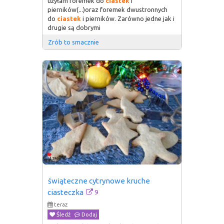
użyłam foremek do
ciastek
i
pierników(...)oraz foremek dwustronnych
do
ciastek
i pierników. Zarówno jedne jak i
drugie są dobrymi
Zrób to smacznie
świąteczne cytrynowe kruche 
9
ciasteczka
teraz
Śledź
Dodaj