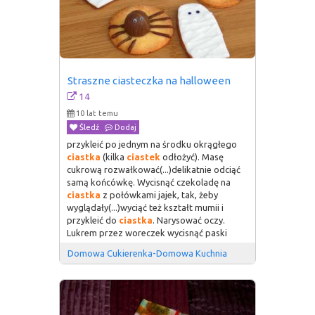
Straszne ciasteczka na halloween
14
10 lat temu
Śledź
Dodaj
przykleić po jednym na środku okrągłego
ciastka
(kilka
ciastek
odłożyć). Masę
cukrową rozwałkować(...)delikatnie odciąć
samą końcówkę. Wycisnąć czekoladę na
ciastka
z połówkami jajek, tak, żeby
wyglądały(...)wyciąć też kształt mumii i
przykleić do
ciastka
. Narysować oczy.
Lukrem przez woreczek wycisnąć paski
Domowa Cukierenka-Domowa Kuchnia