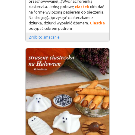
przechowywane(...)Wycinać foremką
ciasteczka. Jedną połowę
ciastek
układać
na formę wyłożoną papierem do pieczenia.
Na drugiej(...)przykryć ciasteczkami z
dziurką, dziurki wypełnić dżemem.
Ciastka
posypać cukrem pudrem
Zrób to smacznie