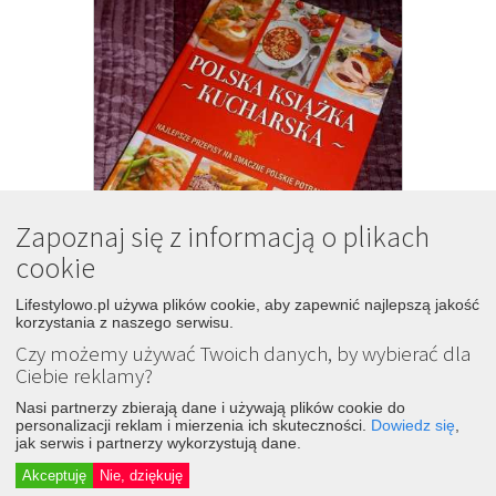
Zapoznaj się z informacją o plikach
cookie
Lifestylowo.pl używa plików cookie, aby zapewnić najlepszą jakość
korzystania z naszego serwisu.
Czy możemy używać Twoich danych, by wybierać dla
Ciebie reklamy?
Recenzja książki z przepisami 
Nasi partnerzy zbierają dane i używają plików cookie do
8
"polska książka kucharska"
personalizacji reklam i mierzenia ich skuteczności.
Dowiedz się
,
jak serwis i partnerzy wykorzystują dane.
9 lat temu
Śledź
Dodaj
Akceptuję
Nie, dziękuję
Ciasta bez pieczenia * Ciasta i
ciastka