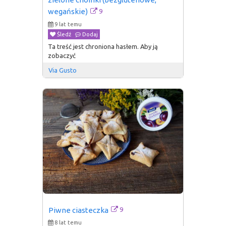
9
wegańskie)
9 lat temu
Śledź
Dodaj
Ta treść jest chroniona hasłem. Aby ją
zobaczyć
Via Gusto
9
Piwne ciasteczka
8 lat temu