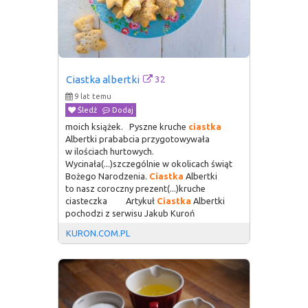
32
Ciastka albertki
9 lat temu
Śledź
Dodaj
moich książek. Pyszne kruche
ciastka
Albertki prababcia przygotowywała
w ilościach hurtowych.
Wycinała(...)szczególnie w okolicach świąt
Bożego Narodzenia.
Ciastka
Albertki
to nasz coroczny prezent(...)kruche
ciasteczka Artykuł
Ciastka
Albertki
pochodzi z serwisu Jakub Kuroń
KURON.COM.PL