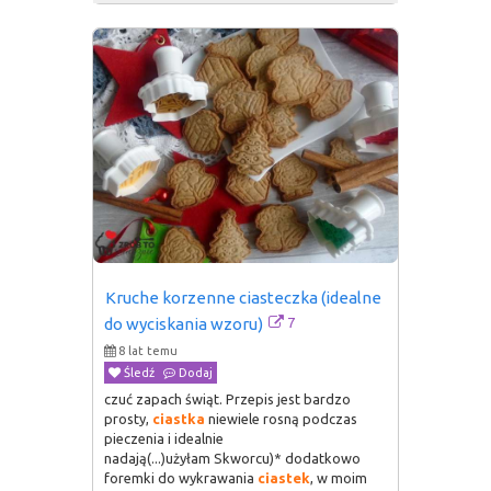
Kruche korzenne ciasteczka (idealne 
7
do wyciskania wzoru)
8 lat temu
Śledź
Dodaj
czuć zapach świąt. Przepis jest bardzo
prosty,
ciastka
niewiele rosną podczas
pieczenia i idealnie
nadają(...)użyłam Skworcu)* dodatkowo
foremki do wykrawania
ciastek
, w moim