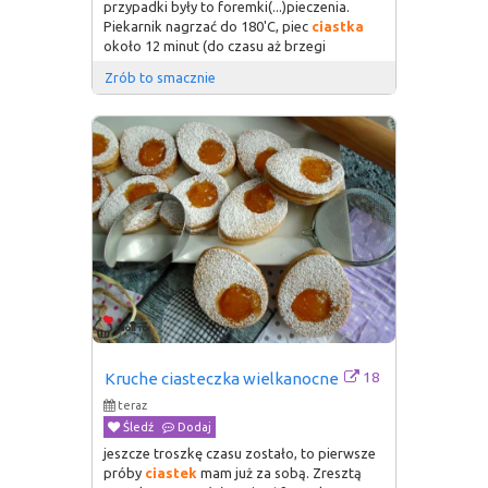
przypadki były to foremki(...)pieczenia.
Piekarnik nagrzać do 180'C, piec
ciastka
około 12 minut (do czasu aż brzegi
Zrób to smacznie
18
Kruche ciasteczka wielkanocne
teraz
Śledź
Dodaj
jeszcze troszkę czasu zostało, to pierwsze
próby
ciastek
mam już za sobą. Zresztą