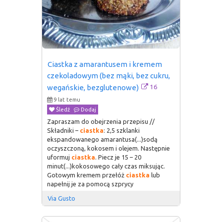
Ciastka z amarantusem i kremem 
czekoladowym (bez mąki, bez cukru, 
16
wegańskie, bezglutenowe)
9 lat temu
Śledź
Dodaj
Zapraszam do obejrzenia przepisu //
Składniki –
ciastka
: 2,5 szklanki
ekspandowanego amarantusa(...)sodą
oczyszczoną, kokosem i olejem. Następnie
uformuj
ciastka
. Piecz je 15 – 20
minut(...)kokosowego cały czas miksując.
Gotowym kremem przełóż
ciastka
lub
napełnij je za pomocą szprycy
Via Gusto