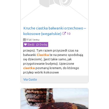
Kruche ciastka bałwanki orzechowo – 
10
kokosowe (wegańskie)
9 lat temu
Śledź
Dodaj
przepis). Tym razem przyszedł czas na
bałwanki
Ciastka
te na pewno spodobają
się dzieciom(...)jest takie samo, jak
przygotowanie budyniu). Upieczone
ciastka
posmaruj kremem, do którego
przylep wiórki kokosowe
Via Gusto