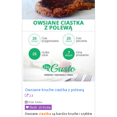
Owsiane kruche ciastka z polewą
23
9 lat temu
Śledź
Dodaj
Owsiane
ciastka
są bardzo kruche i szybkie