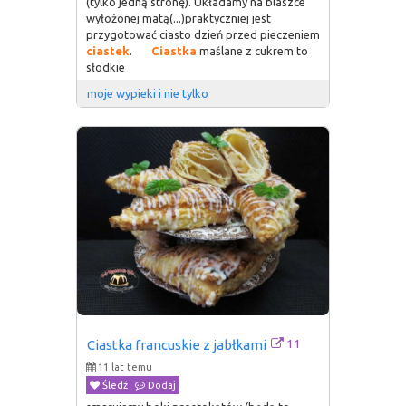
(tylko jedną stronę). Układamy na blaszce
wyłożonej matą(...)praktyczniej jest
przygotować ciasto dzień przed pieczeniem
ciastek
.
Ciastka
maślane z cukrem to
słodkie
moje wypieki i nie tylko
11
Ciastka francuskie z jabłkami
11 lat temu
Śledź
Dodaj