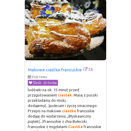
26
Makowe ciastka francuskie
9 lat temu
Śledź
Dodaj
lodówki na ok. 15 minut przed
przygotowaniem
ciastek
. Masę z puszki
przekładamy do miski,
dodajemy(...)polecam i życzę smacznego.
Przepis na makowe
ciastka
francuskie
dodaję do wydarzenia „Błyskawiczny
piątek(...)francuskie z chia Bułeczki
francuskie z migdałami
Ciastka
francuskie