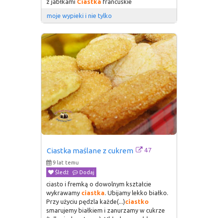
z jabłkami
Ciastka
francuskie
moje wypieki i nie tylko
47
Ciastka maślane z cukrem
9 lat temu
Śledź
Dodaj
ciasto i fremką o dowolnym kształcie
wykrawamy
ciastka
. Ubijamy lekko białko.
Przy użyciu pędzla każde(...)
ciastko
smarujemy białkiem i zanurzamy w cukrze