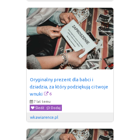
Oryginalny prezent dla babci i 
dziadzia, za który podziękują ci twoje 
6
wnuki
7 lat temu
Śledź
Dodaj
wkawiarence.pl