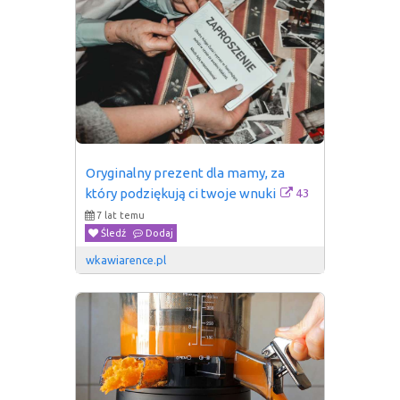
Oryginalny prezent dla mamy, za 
43
który podziękują ci twoje wnuki
7 lat temu
Śledź
Dodaj
wkawiarence.pl