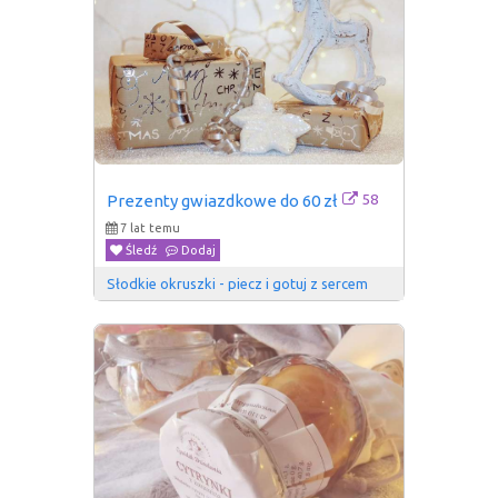
58
Prezenty gwiazdkowe do 60 zł
7 lat temu
Śledź
Dodaj
Słodkie okruszki - piecz i gotuj z sercem