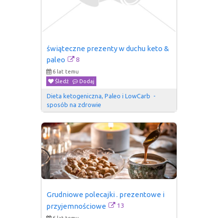
świąteczne prezenty w duchu keto & 
8
paleo
6 lat temu
Śledź
Dodaj
Dieta ketogeniczna, Paleo i LowCarb  - 
sposób na zdrowie
Grudniowe polecajki . prezentowe i 
13
przyjemnościowe
6 lat temu