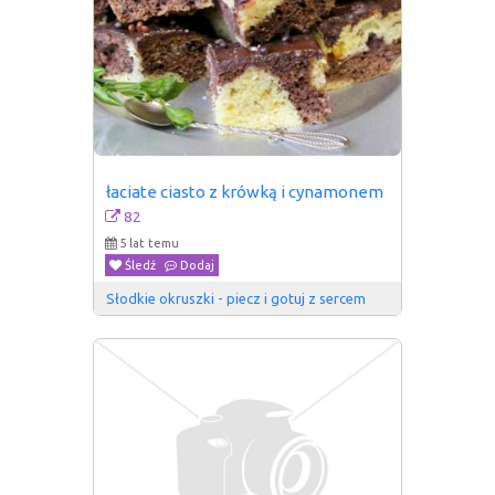
łaciate ciasto z krówką i cynamonem
82
5 lat temu
Śledź
Dodaj
Słodkie okruszki - piecz i gotuj z sercem