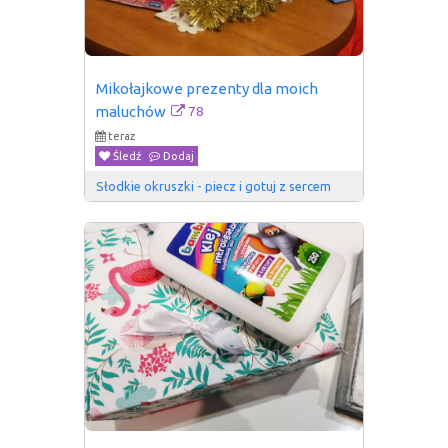
Mikołajkowe prezenty dla moich 
78
maluchów
teraz
Śledź
Dodaj
Słodkie okruszki - piecz i gotuj z sercem