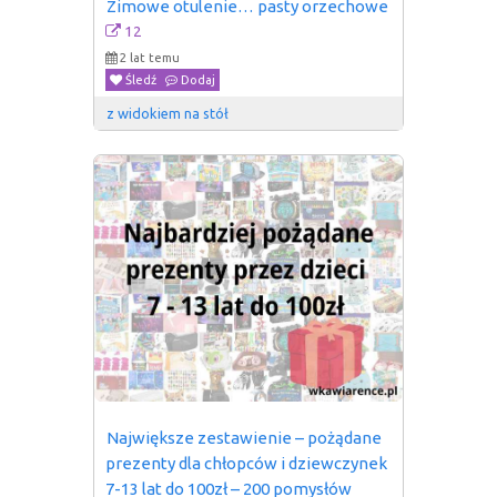
Zimowe otulenie… pasty orzechowe
12
2 lat temu
Śledź
Dodaj
z widokiem na stół
Największe zestawienie – pożądane 
prezenty dla chłopców i dziewczynek 
7-13 lat do 100zł – 200 pomysłów