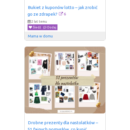
Bukiet z kuponów lotto – jak zrobić 
6
go ze zdrapek?
2 lat temu
Śledź
Dodaj
Mama w domu
Drobne prezenty dla nastolatków – 
51 fajnych pomysłów, co kupić 