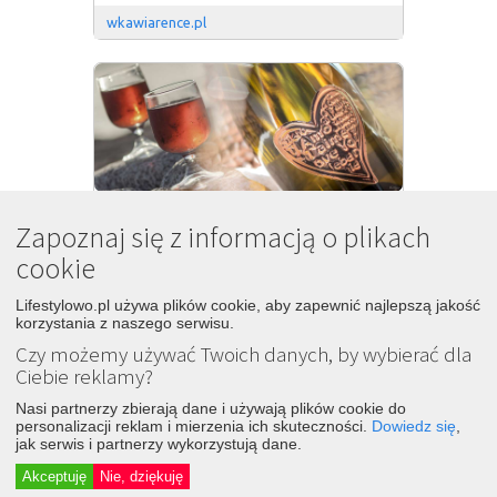
wkawiarence.pl
*fotogaleria : niezwykłe wina i 
Zapoznaj się z informacją o plikach
7
ceramika z kalabrii
cookie
7 lat temu
Lifestylowo.pl używa plików cookie, aby zapewnić najlepszą jakość
Śledź
Dodaj
korzystania z naszego serwisu.
z widokiem na stół
Czy możemy używać Twoich danych, by wybierać dla
Ciebie reklamy?
Nasi partnerzy zbierają dane i używają plików cookie do
personalizacji reklam i mierzenia ich skuteczności.
Dowiedz się
,
jak serwis i partnerzy wykorzystują dane.
Akceptuję
Nie, dziękuję