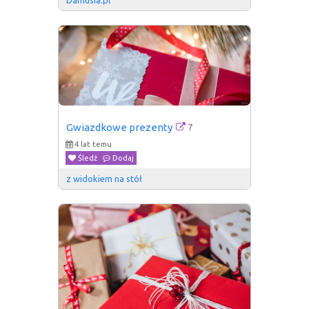
Damusia.pl
7
Gwiazdkowe prezenty
4 lat temu
Śledź
Dodaj
z widokiem na stół