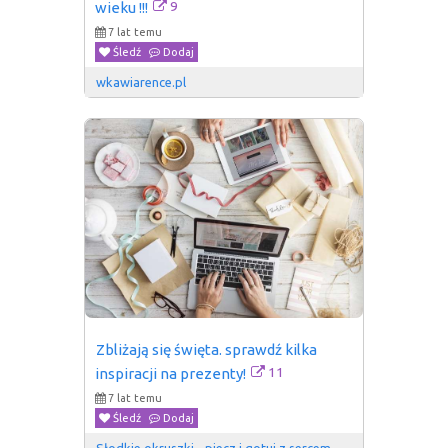
9
wieku !!!
7 lat temu
Śledź
Dodaj
wkawiarence.pl
Zbliżają się święta. sprawdź kilka 
11
inspiracji na prezenty!
7 lat temu
Śledź
Dodaj
Słodkie okruszki - piecz i gotuj z sercem