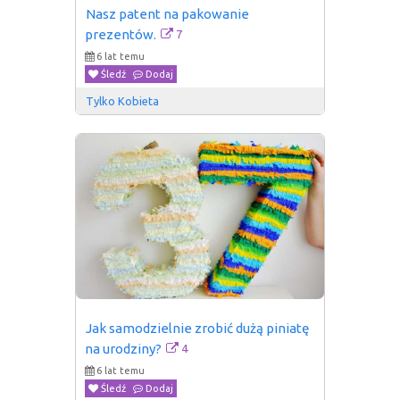
Nasz patent na pakowanie 
7
prezentów.
6 lat temu
Śledź
Dodaj
Tylko Kobieta
Jak samodzielnie zrobić dużą piniatę 
4
na urodziny?
6 lat temu
Śledź
Dodaj