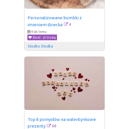
Personalizowane bombki z 
4
imieniem dziecka
4 lat temu
Śledź
Dodaj
Słodko Słodka
Top 8 pomysłów na walentynkowe 
68
prezenty