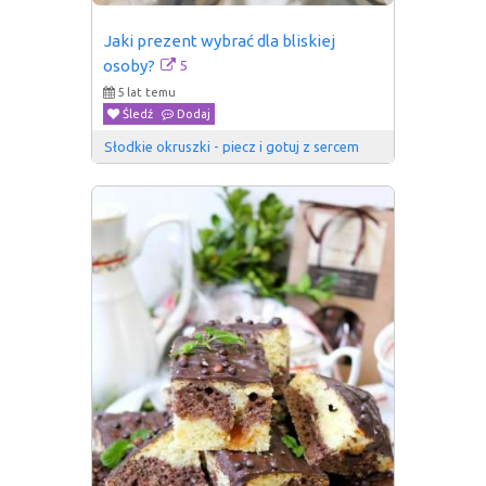
Jaki prezent wybrać dla bliskiej 
5
osoby?
5 lat temu
Śledź
Dodaj
Słodkie okruszki - piecz i gotuj z sercem