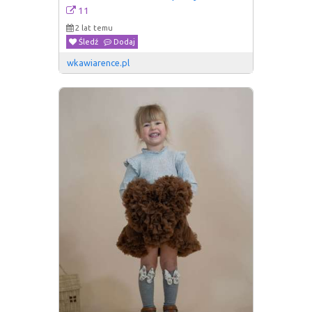
11
2 lat temu
Śledź
Dodaj
wkawiarence.pl