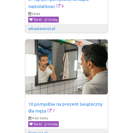
8
nastolatkowi
teraz
Śledź
Dodaj
wkawiarence.pl
10 pomysłów na prezent świąteczny 
7
dla męża
4 lat temu
Śledź
Dodaj