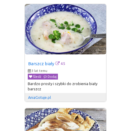
45
Barszcz biały
3 lat temu
Śledź
Dodaj
Bardzo prosty i szybki do zrobienia biały
barszcz
AniaGotuje.pl