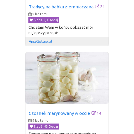
21
Tradycyjna babka ziemniaczana
9 lat temu
Śledź
Dodaj
Chciałam Wam w końcu pokazać mój
najlepszy przepis
AniaGotuje.pl
14
Czosnek marynowany w occie
9 lat temu
Śledź
Dodaj
Zapraszam po super prosty przepis na