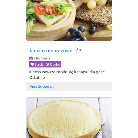
7
Kanapki imprezowe
9 lat temu
Śledź
Dodaj
Kiedyś zawsze robiło się kanapki dla gości.
Ostatnio
AniaGotuje.pl