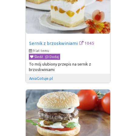
1045
Sernik z brzoskwiniami
9 lat temu
Śledź
Dodaj
To mój ulubiony przepis na sernik z
brzoskwiniami
AniaGotuje.pl