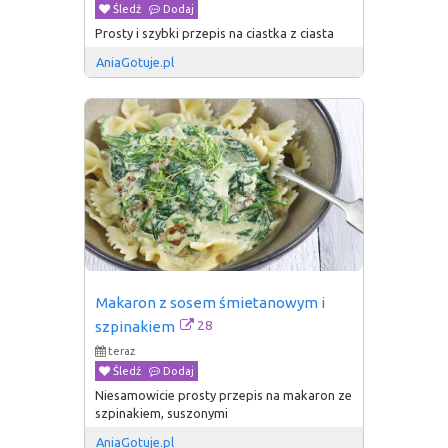
Śledź
Dodaj
Prosty i szybki przepis na ciastka z ciasta
AniaGotuje.pl
Makaron z sosem śmietanowym i 
28
szpinakiem
teraz
Śledź
Dodaj
Niesamowicie prosty przepis na makaron ze
szpinakiem, suszonymi
AniaGotuje.pl