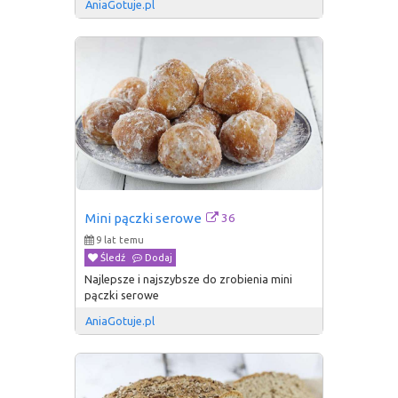
AniaGotuje.pl
36
Mini pączki serowe
9 lat temu
Śledź
Dodaj
Najlepsze i najszybsze do zrobienia mini
pączki serowe
AniaGotuje.pl