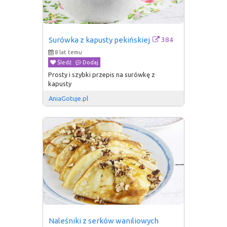
384
Surówka z kapusty pekińskiej
8 lat temu
Śledź
Dodaj
Prosty i szybki przepis na surówkę z
kapusty
AniaGotuje.pl
Naleśniki z serków waniliowych