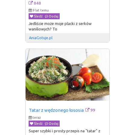
848
9 lat temu
Śledź
Dodaj
Jedliście może moje placki z serków
waniliowych? To
AniaGotuje.pl
99
Tatar z wędzonego łososia
teraz
Śledź
Dodaj
Super szybki i prosty przepis na "tatar" z