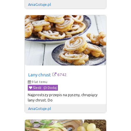
AniaGotuje.pl
6742
Lany chrust
9 lat temu
Śledź
Dodaj
Najprostszy przepis na pyszny, chrupiący
lany chrust. Do
AniaGotuje.pl