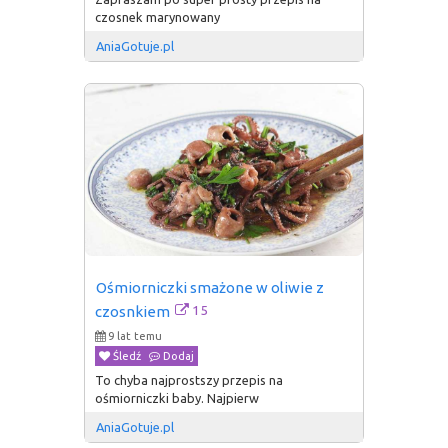
czosnek marynowany
AniaGotuje.pl
Ośmiorniczki smażone w oliwie z 
15
czosnkiem
9 lat temu
Śledź
Dodaj
To chyba najprostszy przepis na
ośmiorniczki baby. Najpierw
AniaGotuje.pl