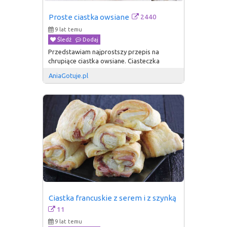
2440
Proste ciastka owsiane
9 lat temu
Śledź
Dodaj
Przedstawiam najprostszy przepis na
chrupiące ciastka owsiane. Ciasteczka
AniaGotuje.pl
Ciastka francuskie z serem i z szynką
11
9 lat temu