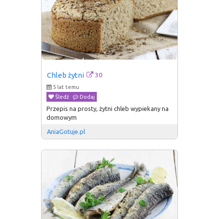
30
Chleb żytni
5 lat temu
Śledź
Dodaj
Przepis na prosty, żytni chleb wypiekany na
domowym
AniaGotuje.pl