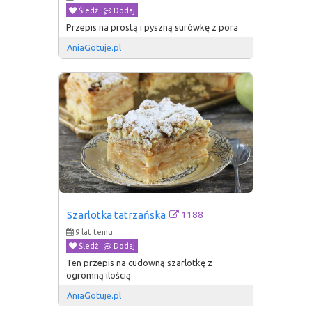
Śledź
Dodaj
Przepis na prostą i pyszną surówkę z pora
AniaGotuje.pl
1188
Szarlotka tatrzańska
9 lat temu
Śledź
Dodaj
Ten przepis na cudowną szarlotkę z
ogromną ilością
AniaGotuje.pl