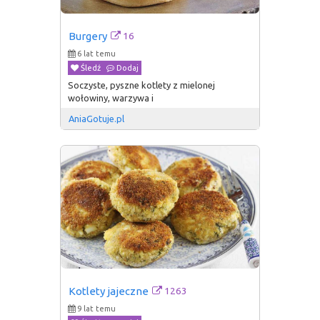
16
Burgery
6 lat temu
Śledź
Dodaj
Soczyste, pyszne kotlety z mielonej
wołowiny, warzywa i
AniaGotuje.pl
1263
Kotlety jajeczne
9 lat temu