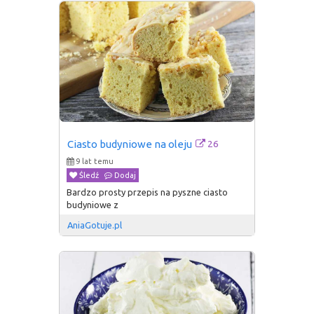
26
Ciasto budyniowe na oleju
9 lat temu
Śledź
Dodaj
Bardzo prosty przepis na pyszne ciasto
budyniowe z
AniaGotuje.pl