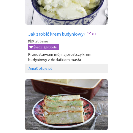
61
Jak zrobić krem budyniowy?
9 lat temu
Śledź
Dodaj
Przedstawiam mój najprostszy krem
budyniowy z dodatkiem masła
AniaGotuje.pl