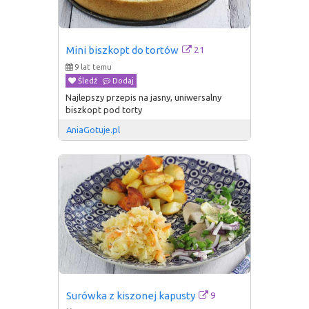
21
Mini biszkopt do tortów
9 lat temu
Śledź
Dodaj
Najlepszy przepis na jasny, uniwersalny
biszkopt pod torty
AniaGotuje.pl
9
Surówka z kiszonej kapusty