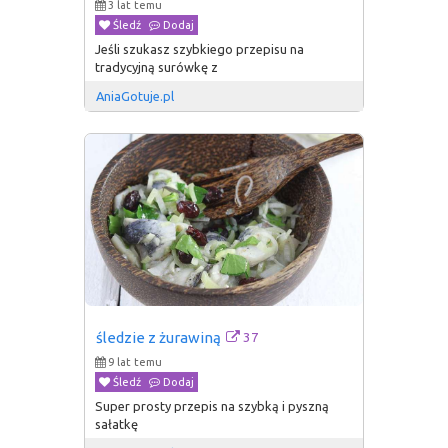
3 lat temu
Śledź
Dodaj
Jeśli szukasz szybkiego przepisu na
tradycyjną surówkę z
AniaGotuje.pl
37
śledzie z żurawiną
9 lat temu
Śledź
Dodaj
Super prosty przepis na szybką i pyszną
sałatkę