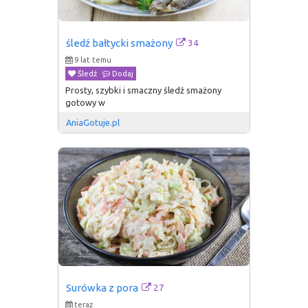
34
śledź bałtycki smażony
9 lat temu
Śledź
Dodaj
Prosty, szybki i smaczny śledź smażony
gotowy w
AniaGotuje.pl
27
Surówka z pora
teraz