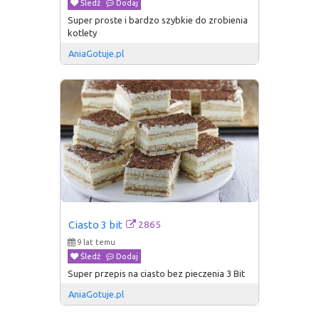
Śledź
Dodaj
Super proste i bardzo szybkie do zrobienia
kotlety
AniaGotuje.pl
2865
Ciasto 3 bit
9 lat temu
Śledź
Dodaj
Super przepis na ciasto bez pieczenia 3 Bit
AniaGotuje.pl