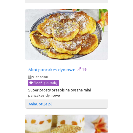
19
Mini pancakes dyniowe
9 lat temu
Śledź
Dodaj
Super prosty przepis na pyszne mini
pancakes dyniowe
AniaGotuje.pl