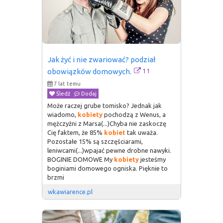
Jak żyć i nie zwariować? podział 
11
obowiązków domowych.
7 lat temu
Śledź
Dodaj
Może raczej grube tomisko? Jednak jak
wiadomo,
kobiety
pochodzą z Wenus, a
mężczyźni z Marsa(...)Chyba nie zaskoczę
Cię faktem, że 85%
kobiet
tak uważa.
Pozostałe 15% są szczęściarami,
leniwcami(...)wpajać pewne drobne nawyki.
BOGINIE DOMOWE My
kobiety
jesteśmy
boginiami domowego ogniska. Pięknie to
brzmi
wkawiarence.pl