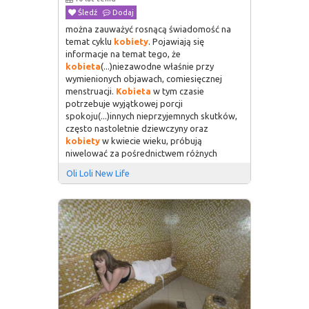
Śledź
Dodaj
można zauważyć rosnącą świadomość na
temat cyklu
kobiety
. Pojawiają się
informacje na temat tego, że
kobieta
(...)niezawodne właśnie przy
wymienionych objawach, comiesięcznej
menstruacji.
Kobieta
w tym czasie
potrzebuje wyjątkowej porcji
spokoju(...)innych nieprzyjemnych skutków,
często nastoletnie dziewczyny oraz
kobiety
w kwiecie wieku, próbują
niwelować za pośrednictwem różnych
Oli Loli New Life