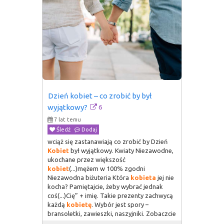
Dzień kobiet – co zrobić by był 
6
wyjątkowy?
7 lat temu
Śledź
Dodaj
wciąż się zastanawiają co zrobić by Dzień
Kobiet
był wyjątkowy. Kwiaty Niezawodne,
ukochane przez większość
kobiet
(...)mężem w 100% zgodni
Niezawodna biżuteria Która
kobieta
jej nie
kocha? Pamiętajcie, żeby wybrać jednak
coś(...)Cię” + imię. Takie prezenty zachwycą
każdą
kobietę
. Wybór jest spory –
bransoletki, zawieszki, naszyjniki. Zobaczcie