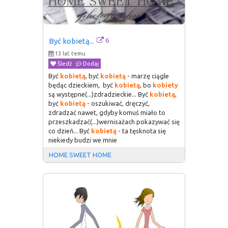
6
Być kobietą...
13 lat temu
Śledź
Dodaj
Być
kobietą
, być
kobietą
- marzę ciągle
będąc dzieckiem, być
kobietą
, bo
kobiety
są występne(...)zdradzieckie... Być
kobietą
,
być
kobietą
- oszukiwać, dręczyć,
zdradzać nawet, gdyby komuś miało to
przeszkadzać(...)wernisażach pokazywać się
co dzień... Być
kobietą
- ta tęsknota się
niekiedy budzi we mnie
HOME SWEET HOME