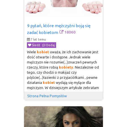
9 pytań, które mężczyźni boją się 
18060
zadać kobietom
7 lat temu
Śledź
Dodaj
Wiele
kobiet
uważa, że ich zachowanie jest
dość otwarte i dostępne. Jednak wiele
mężczyzn nie rozumie(...)znaczeń pewnych
rzeczy, które robią
kobiety
. Niezależnie od
tego, czy chodzi o makijaż czy
pójście(...)łazienki z przyjaciółkami , pewne
działania
kobiet
wydają się mylące dla
mężczyzn. W dzisiejszym artykule zebrałam
Strona Pełna Pomysłów