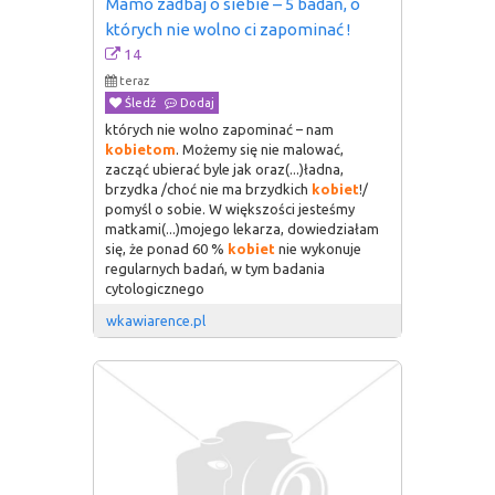
Mamo zadbaj o siebie – 5 badań, o 
których nie wolno ci zapominać !
14
teraz
Śledź
Dodaj
których nie wolno zapominać – nam
kobietom
. Możemy się nie malować,
zacząć ubierać byle jak oraz(...)ładna,
brzydka /choć nie ma brzydkich
kobiet
!/
pomyśl o sobie. W większości jesteśmy
matkami(...)mojego lekarza, dowiedziałam
się, że ponad 60 %
kobiet
nie wykonuje
regularnych badań, w tym badania
cytologicznego
wkawiarence.pl