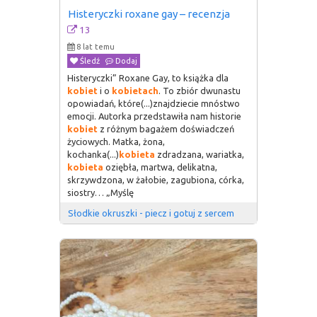
Histeryczki roxane gay – recenzja
13
8 lat temu
Śledź
Dodaj
Histeryczki” Roxane Gay, to książka dla
kobiet
i o
kobietach
. To zbiór dwunastu
opowiadań, które(...)znajdziecie mnóstwo
emocji. Autorka przedstawiła nam historie
kobiet
z różnym bagażem doświadczeń
życiowych. Matka, żona,
kochanka(...)
kobieta
zdradzana, wariatka,
kobieta
oziębła, martwa, delikatna,
skrzywdzona, w żałobie, zagubiona, córka,
siostry… „Myślę
Słodkie okruszki - piecz i gotuj z sercem