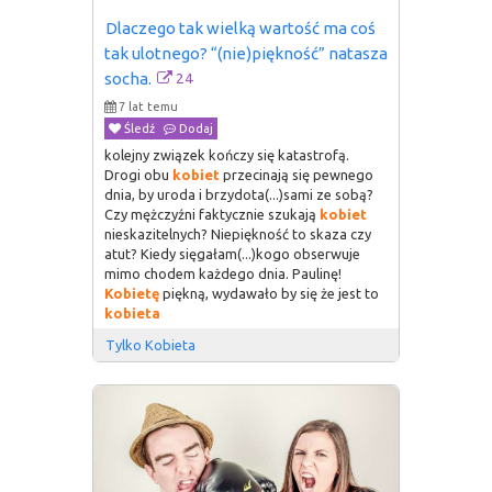
Dlaczego tak wielką wartość ma coś 
tak ulotnego? “(nie)piękność” natasza 
24
socha.
7 lat temu
Śledź
Dodaj
kolejny związek kończy się katastrofą.
Drogi obu
kobiet
przecinają się pewnego
dnia, by uroda i brzydota(...)sami ze sobą?
Czy mężczyźni faktycznie szukają
kobiet
nieskazitelnych? Niepiękność to skaza czy
atut? Kiedy sięgałam(...)kogo obserwuje
mimo chodem każdego dnia. Paulinę!
Kobietę
piękną, wydawało by się że jest to
kobieta
Tylko Kobieta