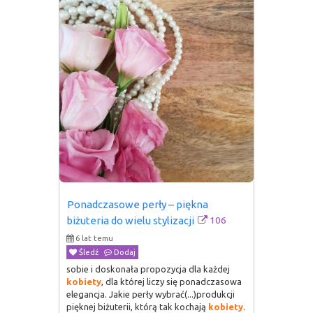
Ponadczasowe perły – piękna 
106
biżuteria do wielu stylizacji
6 lat temu
Śledź
Dodaj
sobie i doskonała propozycja dla każdej
kobiety
, dla której liczy się ponadczasowa
elegancja. Jakie perły wybrać(...)produkcji
pięknej biżuterii, którą tak kochają
kobiety
.