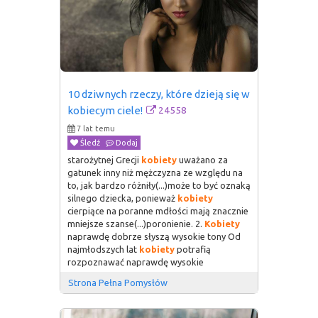
10 dziwnych rzeczy, które dzieją się w 
24558
kobiecym ciele!
7 lat temu
Śledź
Dodaj
starożytnej Grecji
kobiety
uważano za
gatunek inny niż mężczyzna ze względu na
to, jak bardzo różniły(...)może to być oznaką
silnego dziecka, ponieważ
kobiety
cierpiące na poranne mdłości mają znacznie
mniejsze szanse(...)poronienie. 2.
Kobiety
naprawdę dobrze słyszą wysokie tony Od
najmłodszych lat
kobiety
potrafią
rozpoznawać naprawdę wysokie
Strona Pełna Pomysłów