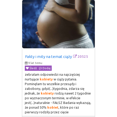
20525
Fakty i mity na temat ciąży
9 lat temu
Śledź
Dodaj
zebrałam odpowiedzi na najczęściej
nurtujące
kobiety
w ciąży pytania.
Pominęłam tu wszelkie przesądy i
zabobony, gdyż(...)tygodnia, zdarza się
jednak, że
kobiety
rodzą nawet 2 tygodnie
po wyznaczonym terminie, w efekcie
jest(...)naturalnie - FAŁSZ Badania wykazują,
że ponad 50%
kobiet
, które po raz
pierwszy rodziły przez cięcie