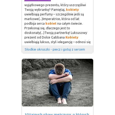
wyjątkowego prezentu, który uszczęśliwi
Twoją wybrankę? Pamiętaj,
kobiety
uwielbiają perfumy – szczególnie jeśli są
markowe(...)Imperatrice, która od lat
podbija serca
kobiet
na całym świecie.
Przekonaj się, dlaczego jest to
doskonały(...)Twoją partnerkę! Luksusowy
prezent od Dolce Gabbana
Kobiety
uwielbiają luksus, styl i elegancję – odnosi się
Słodkie okruszki - piecz i gotuj z sercem
10 tajnych obaw mężczyzn, o których 