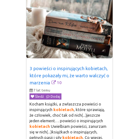
3 powieści o inspirujących kobietach, 
które pokazały mi, że warto walczyć o 
10
marzenia
7 lat temu
Śledź
Dodaj
Kocham książki, a zwłaszcza powieści o
inspirujących
kobietach
, które sprawiają,
że człowiek, choć tak od nich(...)jeszcze
jeden element… powieści o inspirujących
kobietach
Uwielbiam powieści, zanurzam
się w nich(...)książkach o inspirujących,
pełnych pasji i siły
kobietach
. Co więcej,