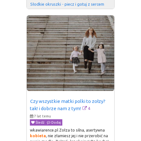
Słodkie okruszki - piecz i gotuj z sercem
Czy wszystkie matki polki to zołzy? 
4
tak! i dobrze nam z tym!
7 lat temu
Śledź
Dodaj
wkawiarence.pl Zołza to silna, asertywna
kobieta
, nie złamiesz jej i nie przerobić na