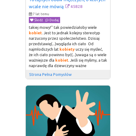
45828
wcale nie mówią
7 lat temu
Śledź
Dodaj
takiej mowy!'' tak powiedziałoby wiele
kobiet
. Jest to jednak kolejny stereotyp
narzucony przez społeczeństwo. Dzisiaj
przedstawię(...)wygląda ich ciało Od
najmłodszych lat
kobiety
uczy się myśleć,
że ich ciało powinno być(...)uwaga są o wiele
ważniejsze dla
kobiet
. Jeśli się mylimy, a tak
naprawdę dla dziewczyny ważne
Strona Pełna Pomysłów