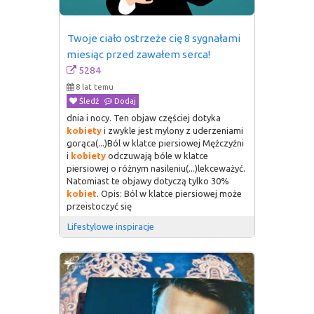
Twoje ciało ostrzeże cię 8 sygnałami 
miesiąc przed zawałem serca!
5284
8 lat temu
Śledź
Dodaj
dnia i nocy. Ten objaw częściej dotyka
kobiety
i zwykle jest mylony z uderzeniami
gorąca(...)Ból w klatce piersiowej Mężczyźni
i
kobiety
odczuwają bóle w klatce
piersiowej o różnym nasileniu(...)lekceważyć.
Natomiast te objawy dotyczą tylko 30%
kobiet
. Opis: Ból w klatce piersiowej może
przeistoczyć się
Lifestylowe inspiracje