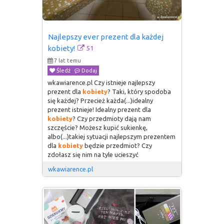
Najlepszy ever prezent dla każdej 
51
kobiety!
7 lat temu
Śledź
Dodaj
wkawiarence.pl Czy istnieje najlepszy
prezent dla
kobiety
? Taki, który spodoba
się każdej? Przecież każda(...)idealny
prezent istnieje! Idealny prezent dla
kobiety
? Czy przedmioty dają nam
szczęście? Możesz kupić sukienkę,
albo(...)takiej sytuacji najlepszym prezentem
dla
kobiety
będzie przedmiot? Czy
zdołasz się nim na tyle ucieszyć
wkawiarence.pl