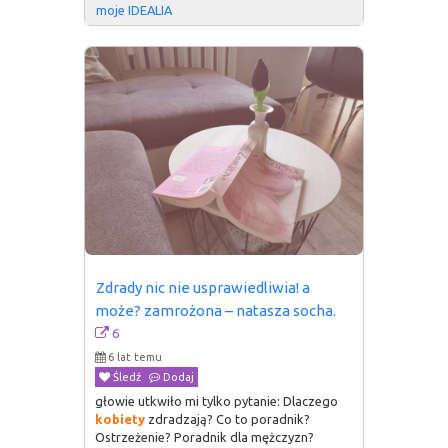
moje IDEALIA
Zdrady nic nie usprawiedliwia! a 
może? zamrożona – natasza socha.
6
6 lat temu
Śledź
Dodaj
głowie utkwiło mi tylko pytanie: Dlaczego
kobiety
zdradzają? Co to poradnik?
Ostrzeżenie? Poradnik dla mężczyzn?