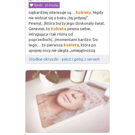
Śledź
Dodaj
najbardziej interesuje są…
kobiety
. Nigdy
nie widział się u boku „tej jedynej”.
Pewny(...)która burzy jego doskonały świat.
Genevive, to
kobieta
pewna siebie,
intrygująca i tak różna od
poprzednich(...)momentami bardzo. Do
tego… to pierwsza
kobieta
, która po
upojnej nocy nie uległa „umiejętnością
Słodkie okruszki - piecz i gotuj z sercem