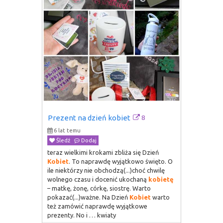
8
Prezent na dzień kobiet
6 lat temu
Śledź
Dodaj
teraz wielkimi krokami zbliża się Dzień
Kobiet
. To naprawdę wyjątkowo święto. O
ile niektórzy nie obchodzą(...)choć chwilę
wolnego czasu i docenić ukochaną
kobietę
– matkę, żonę, córkę, siostrę. Warto
pokazać(...)ważne. Na Dzień
Kobiet
warto
też zamówić naprawdę wyjątkowe
prezenty. No i … kwiaty