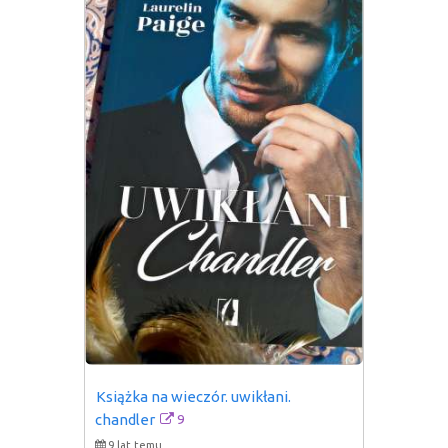
Książka na wieczór. uwikłani. 
9
chandler
9 lat temu