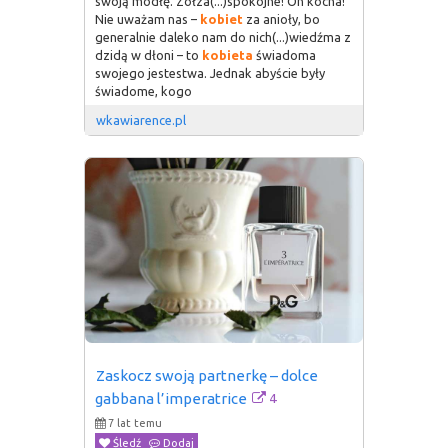
swoją modłę. Zołza(...)spokojne! On kocha!
Nie uważam nas –
kobiet
za anioły, bo
generalnie daleko nam do nich(...)wiedźma z
dzidą w dłoni – to
kobieta
świadoma
swojego jestestwa. Jednak abyście były
świadome, kogo
wkawiarence.pl
Zaskocz swoją partnerkę – dolce 
4
gabbana l’imperatrice
7 lat temu
Śledź
Dodaj